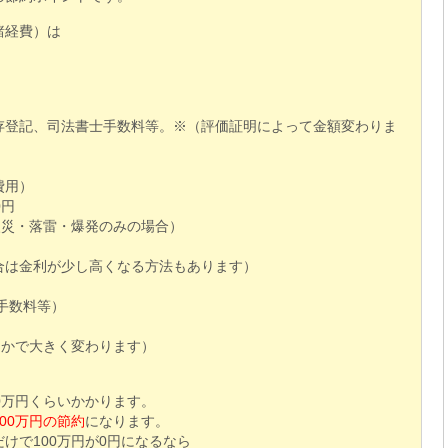
諸経費）は
存登記、司法書士手数料等。※（評価証明によって金額変わりま
費用）
0円
火災・落雷・爆発のみの場合）
合は金利が少し高くなる方法もあります）
手数料等）
るかで大きく変わります）
0万円くらいかかります。
100万円の節約
になります。
けで100万円が0円になるなら