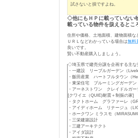
試さないと損ですよね。
◇他にもＨＰに載っていない
載っている物件を扱えるとこ
住所や価格、土地面積、建物面積な
ＵＲＬなどわかっている場合は
無料
良いです。
賢い不動産購入しましょう。
◇埼玉県で建売分譲を企画する主な
・一建設 リーブルガーデン（Livele 
・飯田産業 ハートフルタウン（Heartf
・東栄住宅 ブルーミングガーデン（Blo
・アーネストワン クレイドルガーデン（C
[クワイエ（QUIE)耐震＋制振の家]
・タクトホーム グラファーレ（GRA
・アイディホーム リナージュ（LIG
・ホークワン ミラスモ（MIRASUM
・三栄建築設計
・三建アーキテクト
・アイダ設計