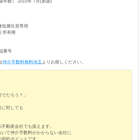
年数） 2015年 7月(新築)
一種低層住居専用
利 所有権
確認番号
は
仲介手数料無料埼玉
よりお探しください。
何でだろう？」
社に対しても
の不動産会社でも扱えます。
おいて仲介手数料がかからない会社に
の節約ポイントです。