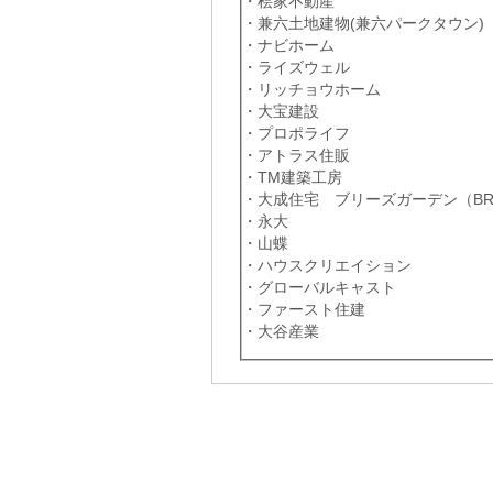
・桧家不動産
・兼六土地建物(兼六パークタウン)
・ナビホーム
・ライズウェル
・リッチョウホーム
・大宝建設
・プロポライフ
・アトラス住販
・TM建築工房
・大成住宅 ブリーズガーデン（BREE
・永大
・山蝶
・ハウスクリエイション
・グローバルキャスト
・ファースト住建
・大谷産業