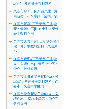
譲住宅]※仲介手数料無料
久喜市緑１丁目新築戸建 湘
南新宿ライン宇須「栗橋」駅
久喜市鷲宮5丁目新築戸建[建
売・分譲住宅]砂原小学区※仲
介手数料０円
久喜市久喜東5丁目新築分譲住
宅※仲介手数料無料 久喜東
小
久喜市青毛4丁目新築戸建[建
売・分譲住宅] 青毛小学区※
仲介手数料０円
久喜市上町新築戸建[建売・分
譲住宅]※仲介手数料無料 久
喜小・久喜中学区内
久喜市松永新築戸建[建売・分
譲住宅] 栗橋小学区※仲介手
数料０円