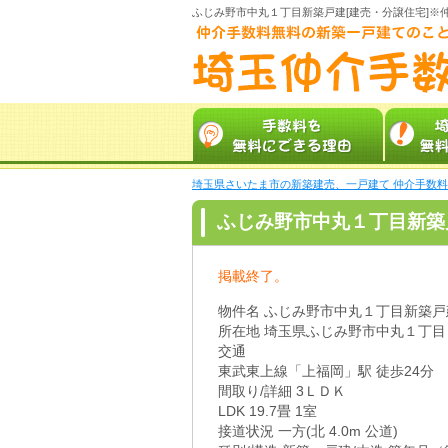
ふじみ野市中丸１丁目新築戸建[建売・分譲住宅]※
埼玉県さいたま市の新築建売、一戸建て 仲介手数
ふじみ野市中丸１丁目新築
掲載終了。
物件名 ふじみ野市中丸１丁目新築戸
所在地 埼玉県ふじみ野市中丸１丁目
交通
東武東上線「上福岡」駅 徒歩24分
間取り/詳細 3ＬＤＫ
LDK 19.7畳 1室
接道状況 一方(北 4.0m 公道)