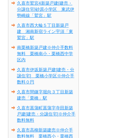
久喜市鷲宮4新築戸建[建売・
分譲住宅]砂原小学区 東武伊
勢崎線「鷲宮」駅
久喜市西大輪５丁目新築戸
建 湘南新宿ライン宇須「東
鷲宮」駅
南栗橋新築戸建※仲介手数料
無料 栗橋南小・栗橋西中学
区内
久喜市伊坂新築戸建[建売・分
譲住宅] 栗橋小学区※仲介手
数料０円
久喜市間鎌字堀向３丁目新築
建売「栗橋」駅
久喜市菖蒲町菖蒲字寺田新築
戸建[建売・分譲住宅]※仲介手
数料無料
久喜市高柳新築建売※仲介手
数料無料 栗橋西小・栗橋西