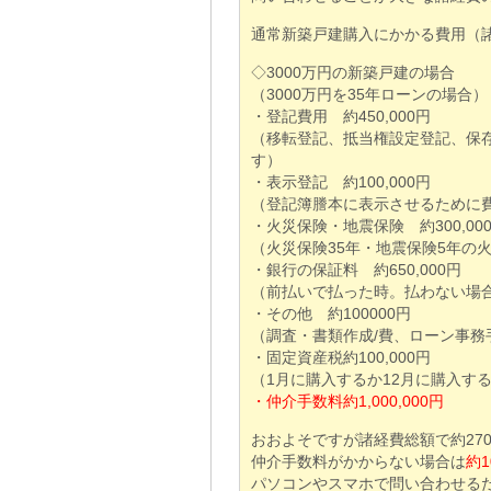
通常新築戸建購入にかかる費用（
◇3000万円の新築戸建の場合
（3000万円を35年ローンの場合）
・登記費用 約450,000円
（移転登記、抵当権設定登記、保
す）
・表示登記 約100,000円
（登記簿謄本に表示させるために
・火災保険・地震保険 約300,00
（火災保険35年・地震保険5年の
・銀行の保証料 約650,000円
（前払いで払った時。払わない場
・その他 約100000円
（調査・書類作成/費、ローン事務
・固定資産税約100,000円
（1月に購入するか12月に購入す
・仲介手数料約1,000,000円
おおよそですが諸経費総額で約27
仲介手数料がかからない場合は
約
パソコンやスマホで問い合わせるだ