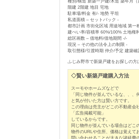
種別/構造 新築一戸建/木造 築年月（築
階建 2階建 地目 宅地
駐車場/料金 有/- 地勢 平坦
私道面積 – セットバック -
都市計画 市街化区域 用途地域 第
建ぺい率/容積率 60%/100% 土地権
総区画数 – 借地料/借地期間 -/-
現況 – その他の法令上の制限 -
取引態様/引渡時期 仲介/予定 建築
ふじみ野市で新築戸建をお探しの方
◇賢い新築戸建購入方法
スーモやホームズなどで
「同じ物件が並んでいるな、、、
と気が付いた方は賢い方です。
この理由は売主がどこの不動産会
「広告掲載可能」
しているからです。
同じ物件が並んでいる場合はどこ
物件のURLや住所、価格は覚えて
問い合わせることが大きな諸経費