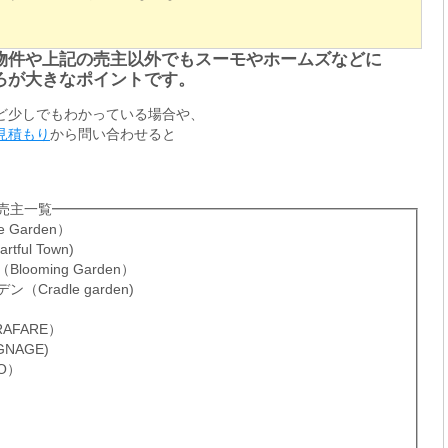
物件や上記の売主以外でもスーモやホームズなどに
ろが大きなポイントです。
ど少しでもわかっている場合や、
見積もり
から問い合わせると
売主一覧
Garden）
ul Town)
oming Garden）
radle garden)
FARE）
NAGE)
O）