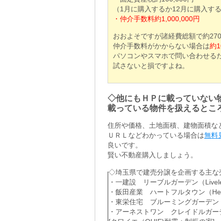
（1月に購入するか12月に購入す
・仲介手数料約1,000,000円
おおよそですが諸経費総額で約27
仲介手数料がかからない場合は
約
パソコンやスマホで問い合わせるだ
試さないと損ですよね。
◇他にもＨＰに載っていない
載っている物件を扱えるとこ
住所や価格、土地面積、建物面積な
ＵＲＬなどわかっている場合は
無料
良いです。
賢い不動産購入しましょう。
◇埼玉県で建売分譲を企画する主な
・一建設 リーブルガーデン（Livele 
・飯田産業 ハートフルタウン（Heartf
・東栄住宅 ブルーミングガーデン（Blo
・アーネストワン クレイドルガーデン（C