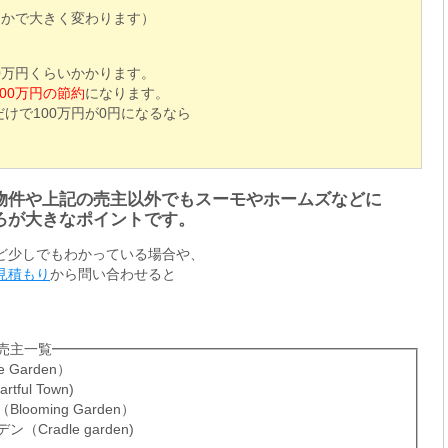
るかで大きく変わります）
0万円くらいかかります。
100万円の節約
になります。
けで100万円が0円になるなら
物件や上記の売主以外でもスーモやホームズなどに
ろが大きなポイントです。
ど少しでもわかっている場合や、
見積もり
から問い合わせると
売主一覧
Garden）
ul Town)
oming Garden）
radle garden)