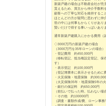
新築戸建の場合は不動産会社が売
貰えるため、買主から仲介手数料
顧客への丁寧な対応を維持するこ
ほとんどの方が疑問に思わずに仲
世の中には何事もからくりがあり
賢いだけで得する事いっぱいあり
通常新築戸建購入にかかる費用（
◇3000万円の新築戸建の場合
（3000万円を35年ローンの場合）
・登記費用 約450,000円
（移転登記、抵当権設定登記、保
す）
・表示登記 約100,000円
（登記簿謄本に表示させるために
・火災保険・地震保険 約300,00
（火災保険35年・地震保険5年の
・銀行の保証料 約650,000円
（前払いで払った時。払わない場
・その他 約100000円
（調査・書類作成/費、ローン事務
・固定資産税約100,000円