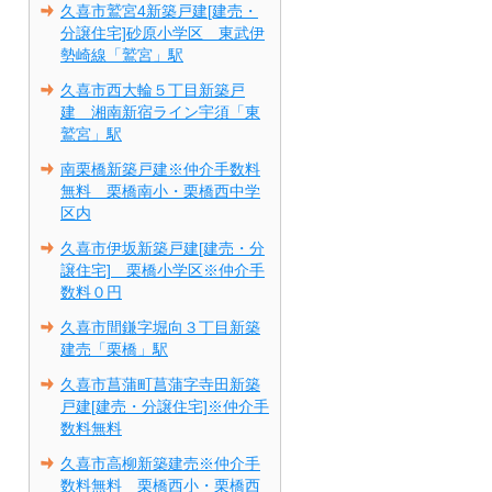
久喜市鷲宮4新築戸建[建売・
分譲住宅]砂原小学区 東武伊
勢崎線「鷲宮」駅
久喜市西大輪５丁目新築戸
建 湘南新宿ライン宇須「東
鷲宮」駅
南栗橋新築戸建※仲介手数料
無料 栗橋南小・栗橋西中学
区内
久喜市伊坂新築戸建[建売・分
譲住宅] 栗橋小学区※仲介手
数料０円
久喜市間鎌字堀向３丁目新築
建売「栗橋」駅
久喜市菖蒲町菖蒲字寺田新築
戸建[建売・分譲住宅]※仲介手
数料無料
久喜市高柳新築建売※仲介手
数料無料 栗橋西小・栗橋西