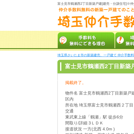
富士見市鶴瀬西2丁目新築戸建[建売・分譲住宅]※
埼玉県さいたま市の新築建売、一戸建て 仲介手数
富士見市鶴瀬西2丁目新築
小・富士見台中学区内
掲載終了。
物件名 富士見市鶴瀬西2丁目新築戸
区内
所在地 埼玉県富士見市鶴瀬西２丁目
交通
東武東上線「鶴瀬」駅 徒歩6分
間取り/詳細 3ＬＤＫ
接道状況 一方(北西 4.0m )