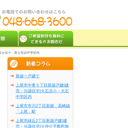
つるせ台小・富士見台中学区内
新築一戸建て
上尾市中妻５丁目新築戸建[建
売・分譲住宅]大石北小・大石
中学区内
上尾市市川2丁目新築 高崎線
「上尾」駅
上尾市緑丘2丁目新築戸建[建
売・分譲住宅]※仲介手数料無