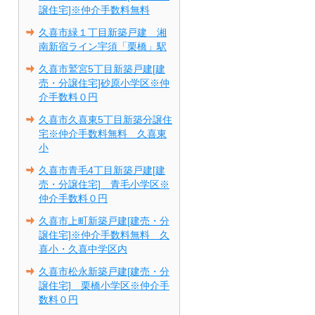
譲住宅]※仲介手数料無料
久喜市緑１丁目新築戸建 湘
南新宿ライン宇須「栗橋」駅
久喜市鷲宮5丁目新築戸建[建
売・分譲住宅]砂原小学区※仲
介手数料０円
久喜市久喜東5丁目新築分譲住
宅※仲介手数料無料 久喜東
小
久喜市青毛4丁目新築戸建[建
売・分譲住宅] 青毛小学区※
仲介手数料０円
久喜市上町新築戸建[建売・分
譲住宅]※仲介手数料無料 久
喜小・久喜中学区内
久喜市松永新築戸建[建売・分
譲住宅] 栗橋小学区※仲介手
数料０円