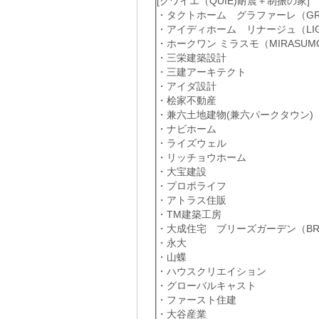
[クワイエ（QUIE)耐震＋制振の家]
・タクトホーム グラファーレ（GRA
・アイディホーム リナージュ（LIG
・ホークワン ミラスモ（MIRASUM
・三栄建築設計
・三建アーキテクト
・アイダ設計
・桧家不動産
・兼六土地建物(兼六パークタウン)
・ナビホーム
・ライズウェル
・リッチョウホーム
・大宝建設
・プロポライフ
・アトラス住販
・TM建築工房
・大成住宅 ブリーズガーデン（BREE
・永大
・山蝶
・ハウスクリエイション
・グローバルキャスト
・ファースト住建
・大谷産業