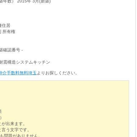
年数） 2015年 3月(新築)
種住居
利 所有権
築確認番号 -
ム耐震構造システムキッチン
仲介手数料無料埼玉
よりお探しください。
額
）
とが出来ます。
と言う文字です。
でも問題がありません。