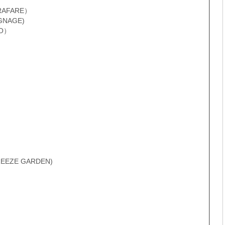
FARE）
NAGE)
O）
ZE GARDEN)