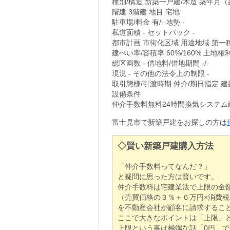
種別/構造 新築一戸建/木造 築年月（築
階建 3階建 地目 宅地
駐車場/料金 有/- 地勢 -
私道面積 - セットバック -
都市計画 市街化区域 用途地域 第一
建ぺい率/容積率 60%/160% 土地権
総区画数 - 借地料/借地期間 -/-
現況 - その他の法令上の制限 -
取引態様/引渡時期 仲介/期日指定 建
設備条件
仲介手数料無料24時間換気システ
富士見市で新築戸建をお探しの方は
◇賢い新築戸建購入方法
「仲介手数料ってなんだ？」
と疑問に思った方は賢いです。
仲介手数料は宅建業法で上限の金
（売買価格の３％＋６万円×消費税
を不動産会社が顧客に請求するこ
ここで大きなポイントは「上限」
上限という事は極端な話「0円」